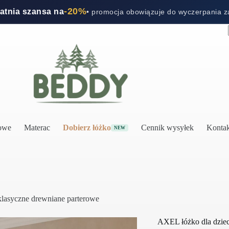
-20%
tatnia szansa na
• promocja obowiązuje do wyczerpania 
rowe
Materac
Dobierz łóżko
Cennik wysyłek
Kontak
NEW
klasyczne drewniane parterowe
AXEL łóżko dla dziec