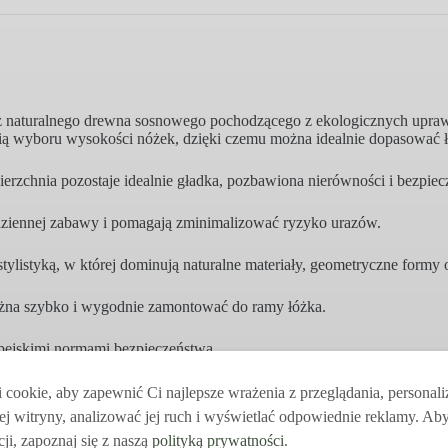
z naturalnego drewna sosnowego pochodzącego z ekologicznych upraw
ią wyboru wysokości nóżek, dzięki czemu można idealnie dopasować łó
ierzchnia pozostaje idealnie gładka, pozbawiona nierówności i bezpi
dziennej zabawy i pomagają zminimalizować ryzyko urazów.
istyką, w której dominują naturalne materiały, geometryczne formy o
można szybko i wygodnie zamontować do ramy łóżka.
pejskimi normami bezpieczeństwa.
cookie, aby zapewnić Ci najlepsze wrażenia z przeglądania, personal
ej witryny, analizować jej ruch i wyświetlać odpowiednie reklamy. Ab
ji, zapoznaj się z naszą
polityką prywatności
.