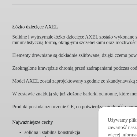
Łóżko dziecięce AXEL
Solidne i wytrzymałe łóżko dziecięce AXEL zostało wykonane 
minimalistyczną formą, okrągłymi szczebelkami oraz możliwośc
Elementy drewniane są dokładnie szlifowane, dzięki czemu pow
Zaokrąglone krawędzie chronią przed zadrapaniami podczas co
Model AXEL został zaprojektowany zgodnie ze skandynawską styl
W zestawie znajdują się już złożone barierki ochronne, które 
Produkt posiada oznaczenie CE, co potwierdza zgodność z euro
Używamy pliki 
Najważniejsze cechy
zawartość nasz
solidna i stabilna konstrukcja
więcej informac