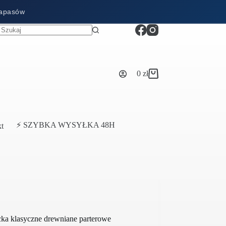
zapasów
0
zł
Koszyk
⚡ SZYBKA WYSYŁKA 48H
t
ka klasyczne drewniane parterowe