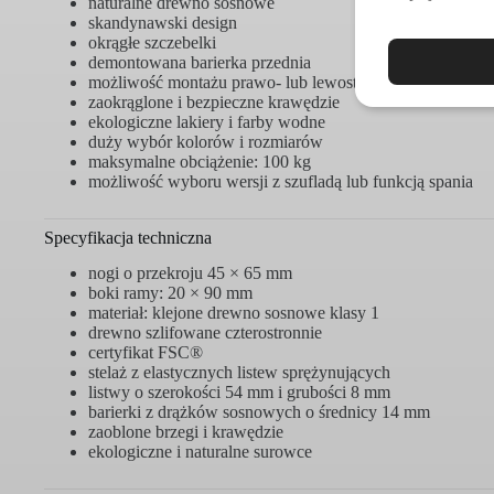
naturalne drewno sosnowe
skandynawski design
okrągłe szczebelki
demontowana barierka przednia
możliwość montażu prawo- lub lewostronnego
zaokrąglone i bezpieczne krawędzie
ekologiczne lakiery i farby wodne
duży wybór kolorów i rozmiarów
maksymalne obciążenie: 100 kg
możliwość wyboru wersji z szufladą lub funkcją spania
Specyfikacja techniczna
nogi o przekroju 45 × 65 mm
boki ramy: 20 × 90 mm
materiał: klejone drewno sosnowe klasy 1
drewno szlifowane czterostronnie
certyfikat FSC®
stelaż z elastycznych listew sprężynujących
listwy o szerokości 54 mm i grubości 8 mm
barierki z drążków sosnowych o średnicy 14 mm
zaoblone brzegi i krawędzie
ekologiczne i naturalne surowce