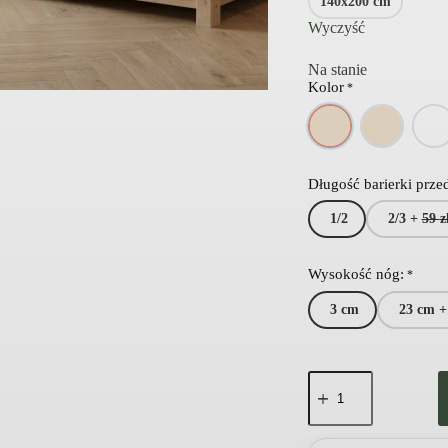
140x200 cm
Wyczyść
Na stanie
Kolor
*
Długość barierki przed
1/2
2/3 +
59
z
Wysokość nóg:
*
3 cm
23 cm 
ilość
AXEL
łóżko
dla
dziecka