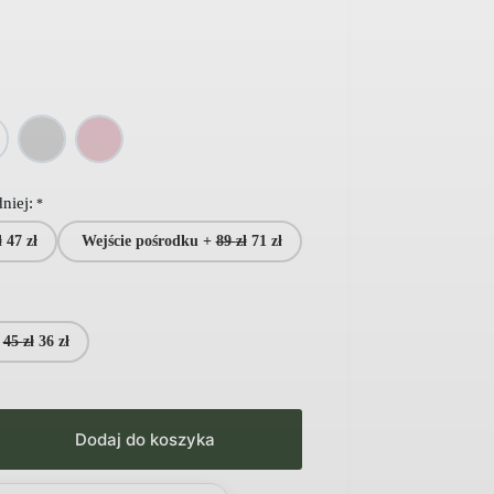
niej:
*
ł
47
zł
Wejście pośrodku +
89
zł
71
zł
+
45
zł
36
zł
Dodaj do koszyka