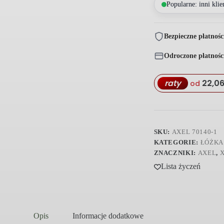
Popularne: inni klie
klasyczne
drewniane
parterowe
Bezpieczne płatnośc
Odroczone płatnośc
raty
22,0
od
SKU:
AXEL 70140-1
KATEGORIE:
ŁÓŻKA
ZNACZNIKI:
AXEL
,
Lista życzeń
Opis
Informacje dodatkowe