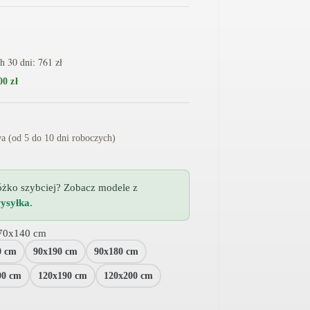
ch 30 dni:
761
zł
00 zł
 (od 5 do 10 dni roboczych)
óżko szybciej? Zobacz modele z
ysyłka
.
 70x140 cm
0 cm
90x190 cm
90x180 cm
00 cm
120x190 cm
120x200 cm