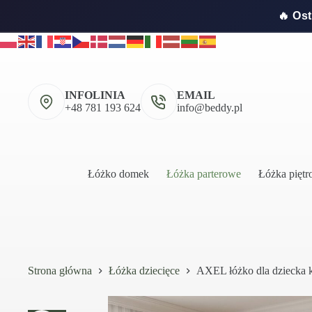
🔥 Os
Przejdź
do
treści
INFOLINIA
EMAIL
+48 781 193 624
info@beddy.pl
Łóżko domek
Łóżka parterowe
Łóżka pięt
Strona główna
Łóżka dziecięce
AXEL łóżko dla dziecka 