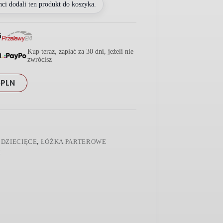
nci dodali ten produkt do koszyka.
i
Kup teraz, zapłać za 30 dni, jeżeli nie
i
zwrócisz
6
PLN
 DZIECIĘCE
,
ŁÓŻKA PARTEROWE
X