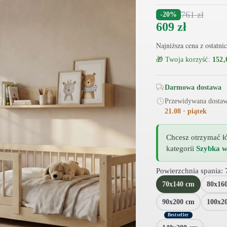
761
zł
-20%
609
zł
Najniższa cena z ostatni
🎁 Twoja korzyść:
152,
Darmowa dostawa
Przewidywana dostawa
21.08 · piątek
Chcesz otrzymać ł
kategorii
Szybka w
Powierzchnia spania
:
70x140 cm
80x16
90x200 cm
100x2
Bestseller