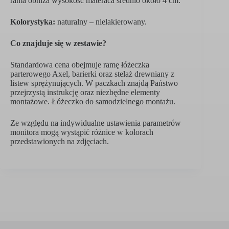
rama obniża wysokość materaca średnio około 4 cm.
Kolorystyka:
naturalny – nielakierowany.
Co znajduje się w zestawie?
Standardowa cena obejmuje ramę łóżeczka
parterowego Axel, barierki oraz stelaż drewniany z
listew sprężynujących. W paczkach znajdą Państwo
przejrzystą instrukcję oraz niezbędne elementy
montażowe. Łóżeczko do samodzielnego montażu.
Ze względu na indywidualne ustawienia parametrów
monitora mogą wystąpić różnice w kolorach
przedstawionych na zdjęciach.