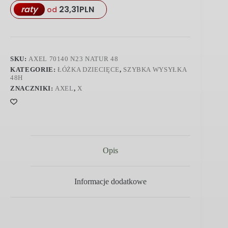
raty
23,31
PLN
od
SKU:
AXEL 70140 N23 NATUR 48
KATEGORIE:
ŁÓŻKA DZIECIĘCE
,
SZYBKA WYSYŁKA
48H
ZNACZNIKI:
AXEL
,
X
Opis
Informacje dodatkowe