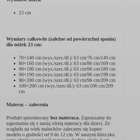
23 cm
Wymiary całkowite (zależne od powierzchni spania)
dla nóżek 23 cm:
70×140 cm (wys./szer./dł.): 63 cm/76 cm/149 cm
80×160 cm (wys./szer./dł.): 63 cm/86 cm/169 cm
90×180 cm (wys./szer./dł.): 63 cm/96 cm/189 cm
90×190 cm (wys./szer./dł.): 63 cm/96 cm/199 cm
90×200 cm (wys./szer./dł.): 63 cm/96 cm/209 cm
100×200 cm (wys./szer./dł.): 63 cm/106 cm/209
cm
Materac – zalecenia
Produkt sprzedawany
bez materaca.
Zapraszamy do
zapoznania się z naszą ofertą materacy dla dzieci. Ze
względu na wiek maluchów zalecamy się kupno
modelu o grubości od 9 do 12 cm. W naszym łóżeczku