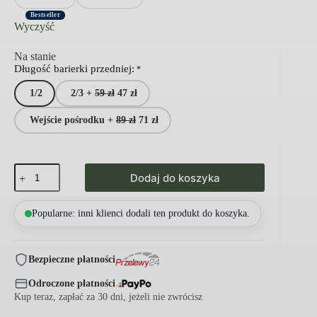
Bestseller
Wyczyść
Na stanie
Długość barierki przedniej:
*
1/2
2/3 +
59
zł
47
zł
Wejście pośrodku +
89
zł
71
zł
ilość
Dodaj do koszyka
AXEL
łóżko
dla
Popularne: inni klienci dodali ten produkt do koszyka.
dziecka
klasyczne
drewniane
parterowe
Bezpieczne płatności
SZYBKA
WYSYŁKA
Odroczone płatności
Kup teraz, zapłać za 30 dni, jeżeli nie zwrócisz