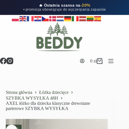
-20%
🔥 Ostatnia szansa na
• promocja obowiązuje do wyczerpania zapasów
Przejdź
do
treści
0
zł
Koszyk
Strona główna
Łóżka dziecięce
SZYBKA WYSYŁKA 48H
AXEL łóżko dla dziecka klasyczne drewniane
parterowe SZYBKA WYSYŁKA
-20%