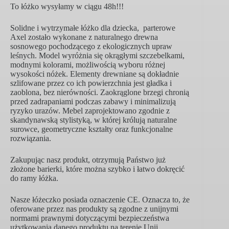
To łóżko wysyłamy w ciągu 48h!!!
Solidne i wytrzymałe łóżko dla dziecka, parterowe
Axel zostało wykonane z naturalnego drewna
sosnowego pochodzącego z ekologicznych upraw
leśnych. Model wyróżnia się okrągłymi szczebelkami,
modnymi kolorami, możliwością wyboru różnej
wysokości nóżek. Elementy drewniane są dokładnie
szlifowane przez co ich powierzchnia jest gładka i
zaoblona, bez nierówności. Zaokrąglone brzegi chronią
przed zadrapaniami podczas zabawy i minimalizują
ryzyko urazów. Mebel zaprojektowano zgodnie z
skandynawską stylistyką, w której królują naturalne
surowce, geometryczne kształty oraz funkcjonalne
rozwiązania.
Zakupując nasz produkt, otrzymują Państwo już
złożone barierki, które można szybko i łatwo dokręcić
do ramy łóżka.
Nasze łóżeczko posiada oznaczenie CE. Oznacza to, że
oferowane przez nas produkty są zgodne z unijnymi
normami prawnymi dotyczącymi bezpieczeństwa
użytkowania danego produktu na terenie Unii