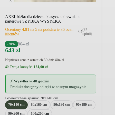
AXEL łóżko dla dziecka klasyczne drewniane
parterowe SZYBKA WYSYŁKA
Oceniony
4.91
na 5 na podstawie
86
ocen
(87
4.9
klientów
opinii)
804
zł
-20%
643
zł
Najniższa cena z ostatnich 30 dni:
804
zł
🎁 Twoja korzyść:
161,00 zł
⚡
Wysyłka w 48 godzin
Produkt dostępny od ręki w naszym magazynie.
Powierzchnia spania
: 70x140 cm
70x140 cm
80x160 cm
90x190 cm
90x180 cm
90x200 cm
100x200 cm