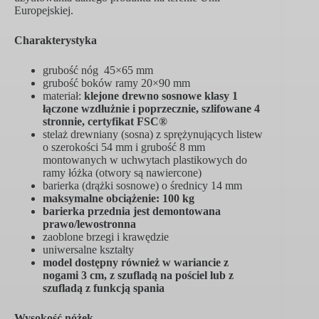
Europejskiej.
Charakterystyka
grubość nóg 45×65 mm
grubość boków ramy 20×90 mm
materiał:
klejone drewno sosnowe klasy 1
łączone wzdłużnie i poprzecznie, szlifowane 4
stronnie, certyfikat FSC®
stelaż drewniany (sosna) z sprężynujących listew
o szerokości 54 mm i grubość 8 mm
montowanych w uchwytach plastikowych do
ramy łóżka (otwory są nawiercone)
barierka (drążki sosnowe) o średnicy 14 mm
maksymalne obciążenie: 10
0 kg
barierka przednia jest demontowana
prawo/lewostronna
zaoblone brzegi i krawędzie
uniwersalne kształty
model dostępny również w wariancie z
nogami 3 cm, z szufladą na pościel lub z
szufladą z funkcją spania
Wysokość nóżek