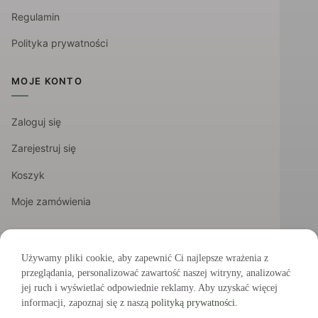
Regulamin
Polityka prywatności
MOJE KONTO
Zaloguj się
Zarejestruj się
Koszyk
Moje zamówienia
Używamy pliki cookie, aby zapewnić Ci najlepsze wrażenia z
BEZPIECZNE PŁATNOŚCI
przeglądania, personalizować zawartość naszej witryny, analizować
Visa
Mastercard
BLIK
Przelewy24
PayPal
jej ruch i wyświetlać odpowiednie reklamy. Aby uzyskać więcej
Apple Pay
informacji, zapoznaj się z naszą
polityką prywatności
.
CERTYFIKATY