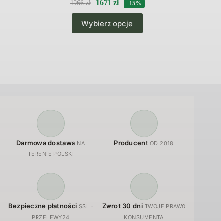
1671
zł
1966
zł
-15%
Ten
Wybierz opcje
produkt
ma
wiele
wariantów.
Opcje
można
wybrać
na
stronie
produktu
Darmowa dostawa
Producent
NA
OD 2018
TERENIE POLSKI
Bezpieczne płatności
Zwrot 30 dni
SSL ·
TWOJE PRAWO
PRZELEWY24
KONSUMENTA