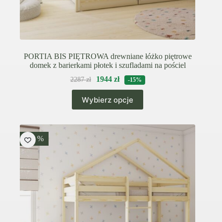
PORTIA BIS PIĘTROWA drewniane łóżko piętrowe
domek z barierkami płotek i szufladami na pościel
1944
zł
2287
zł
-15%
Ten
Wybierz opcje
produkt
ma
wiele
wariantów.
Opcje
-15 %
można
wybrać
na
stronie
produktu