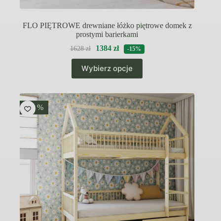
FLO PIĘTROWE drewniane łóżko piętrowe domek z
prostymi barierkami
1384
zł
1628
zł
-15%
Ten
Wybierz opcje
produkt
ma
wiele
wariantów.
Opcje
-15 %
można
wybrać
na
stronie
produktu