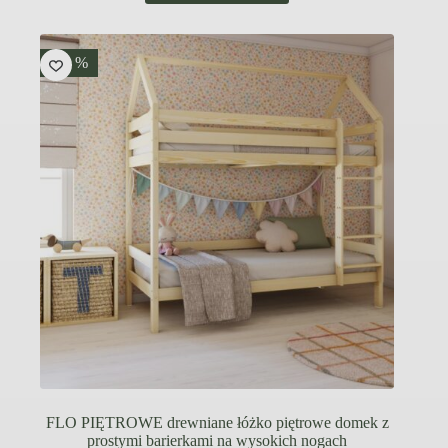
ma
wiele
wariantów.
Opcje
-15 %
można
wybrać
na
stronie
produktu
FLO PIĘTROWE drewniane łóżko piętrowe domek z
prostymi barierkami na wysokich nogach