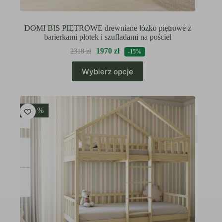
DOMI BIS PIĘTROWE drewniane łóżko piętrowe z
barierkami płotek i szufladami na pościel
1970
zł
2318
zł
-15%
Ten
Wybierz opcje
produkt
ma
wiele
wariantów.
Opcje
-15 %
można
wybrać
na
stronie
produktu