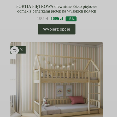
PORTIA PIĘTROWA drewniane łóżko piętrowe
domek z barierkami płotek na wysokich nogach
1606
zł
1889
zł
-15%
Ten
Wybierz opcje
produkt
ma
wiele
wariantów.
Opcje
-15 %
można
wybrać
na
stronie
produktu