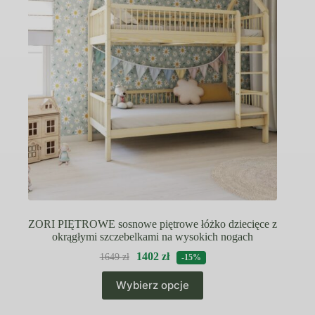
na
stronie
produktu
ZORI PIĘTROWE sosnowe piętrowe łóżko dziecięce z
okrągłymi szczebelkami na wysokich nogach
1402
zł
1649
zł
-15%
Ten
Wybierz opcje
produkt
ma
wiele