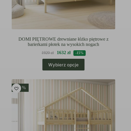
DOMI PIĘTROWE drewniane łóżko piętrowe z
barierkami płotek na wysokich nogach
1632
zł
1920
zł
-15%
Ten
Wybierz opcje
produkt
ma
wiele
wariantów.
Opcje
-15 %
można
wybrać
na
stronie
produktu