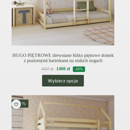
HUGO PIĘTROWE drewniane łóżko piętrowe domek
z poziomymi barierkami na niskich nogach
1408
zł
1657
zł
-15%
Ten
Wybierz opcje
produkt
ma
wiele
wariantów.
Opcje
-15 %
można
wybrać
na
stronie
produktu