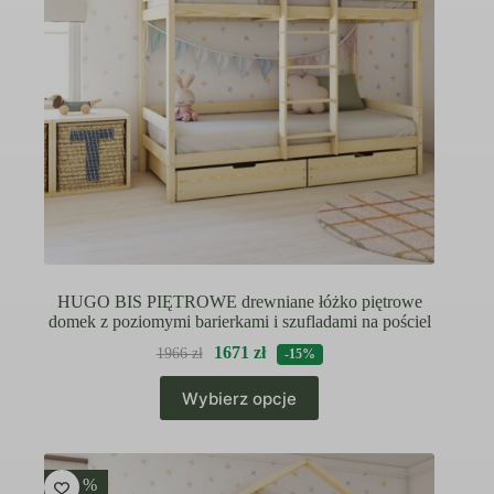
produktu
HUGO BIS PIĘTROWE drewniane łóżko piętrowe
domek z poziomymi barierkami i szufladami na pościel
1671
zł
1966
zł
-15%
Ten
Wybierz opcje
produkt
ma
wiele
wariantów.
Opcje
-15 %