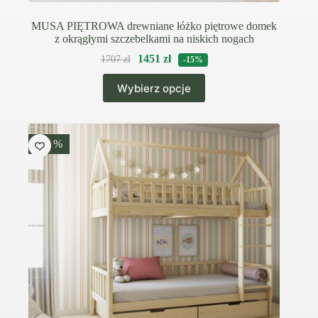
MUSA PIĘTROWA drewniane łóżko piętrowe domek
z okrągłymi szczebelkami na niskich nogach
1451
zł
1707
zł
-15%
Ten
Wybierz opcje
produkt
ma
wiele
wariantów.
Opcje
-15 %
można
wybrać
na
stronie
produktu