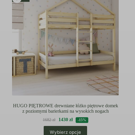
można
wybrać
na
stronie
produktu
HUGO PIĘTROWE drewniane łóżko piętrowe domek
z poziomymi barierkami na wysokich nogach
1430
zł
1682
zł
-15%
Ten
Wybierz opcje
produkt