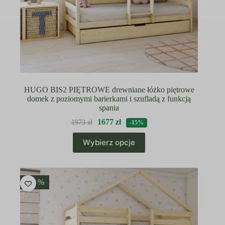
HUGO BIS2 PIĘTROWE drewniane łóżko piętrowe
domek z poziomymi barierkami i szufladą z funkcją
spania
1677
zł
1973
zł
-15%
Ten
Wybierz opcje
produkt
ma
wiele
wariantów.
Opcje
-15 %
można
wybrać
na
stronie