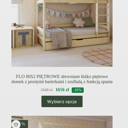
FLO BIS2 PIĘTROWE drewniane łóżko piętrowe
domek z prostymi barierkami i szufladą z funkcją spania
1656
zł
1948
zł
-15%
Ten
Wybierz opcje
produkt
ma
wiele
wariantów.
Opcje
-15 %