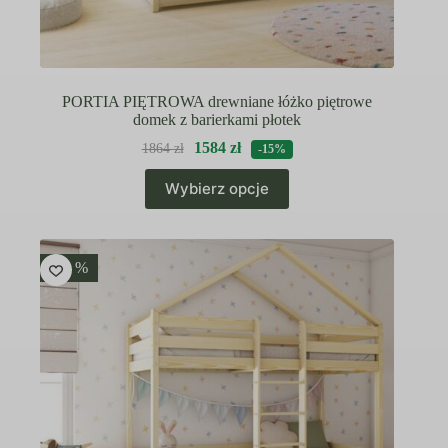
PORTIA PIĘTROWA drewniane łóżko piętrowe
domek z barierkami płotek
1584
zł
1864
zł
-15%
Ten
Wybierz opcje
produkt
ma
wiele
wariantów.
Opcje
-15 %
można
wybrać
na
stronie
produktu