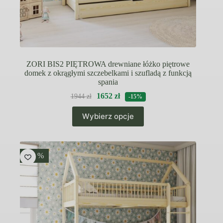
ZORI BIS2 PIĘTROWA drewniane łóżko piętrowe
domek z okrągłymi szczebelkami i szufladą z funkcją
spania
1652
zł
1944
zł
-15%
Ten
Wybierz opcje
produkt
ma
wiele
wariantów.
Opcje
-15 %
można
wybrać
na
stronie
produktu