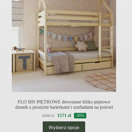
można
wybrać
na
stronie
produktu
FLO BIS PIĘTROWE drewniane łóżko piętrowe
domek z prostymi barierkami i szufladami na pościel
1571
zł
1848
zł
-15%
Ten
Wybierz opcje
produkt