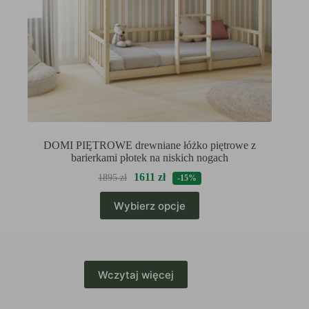
DOMI PIĘTROWE drewniane łóżko piętrowe z
barierkami płotek na niskich nogach
1611
zł
1895
zł
-15%
Ten
Wybierz opcje
produkt
ma
wiele
wariantów.
Opcje
można
Wczytaj więcej
wybrać
na
stronie