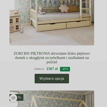
ZORI BIS PIĘTROWA drewniane łóżko piętrowe
domek z okrągłymi szczebelkami i szufladami na
pościel
1567
zł
1844
zł
-15%
Ten
Wybierz opcje
produkt
ma
wiele
wariantów.
Opcje
-15 %
można
wybrać