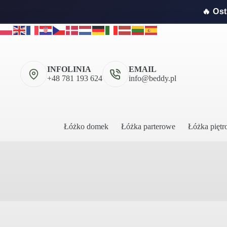
🔥 Os
Przejdź
do
treści
INFOLINIA
EMAIL
+48 781 193 624
info@beddy.pl
Łóżko domek
Łóżka parterowe
Łóżka pięt