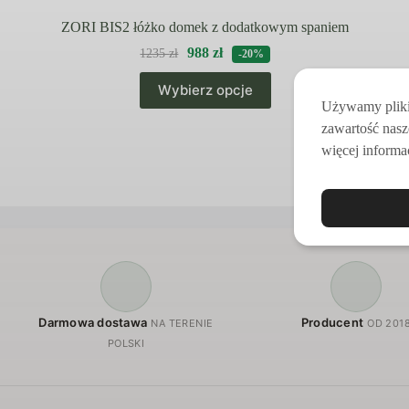
ZORI BIS2 łóżko domek z dodatkowym spaniem
988
zł
1235
zł
-20%
Ten
Wybierz opcje
produkt
Używamy pliki 
ma
wiele
zawartość nasz
wariantów.
więcej informac
Opcje
można
wybrać
na
stronie
produktu
Darmowa dostawa
Producent
NA TERENIE
OD 201
POLSKI