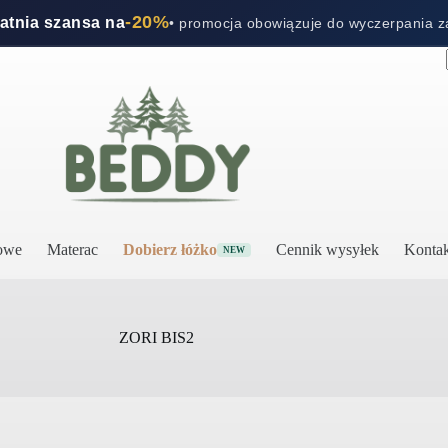
-20%
tatnia szansa na
• promocja obowiązuje do wyczerpania 
rowe
Materac
Dobierz łóżko
Cennik wysyłek
Kontak
NEW
ZORI BIS2