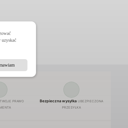
izować
y uzyskać
mawiam
Bezpieczna wysyłka
TWOJE PRAWO
UBEZPIECZONA
MENTA
PRZESYŁKA