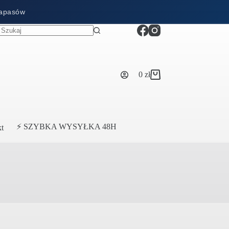
zapasów
0
zł
Koszyk
⚡ SZYBKA WYSYŁKA 48H
t