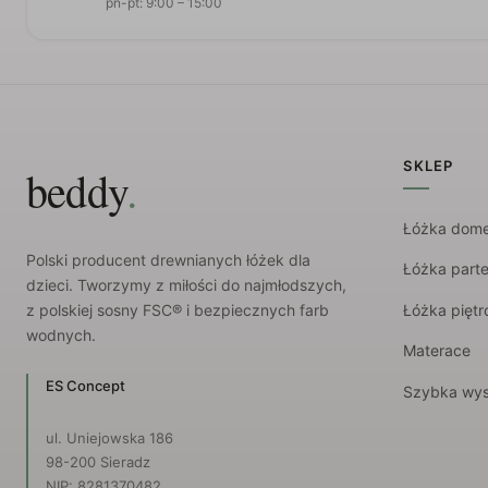
pn-pt: 9:00 – 15:00
SKLEP
.
beddy
Łóżka dom
Polski producent drewnianych łóżek dla
Łóżka part
dzieci. Tworzymy z miłości do najmłodszych,
Łóżka pięt
z polskiej sosny FSC® i bezpiecznych farb
wodnych.
Materace
ES Concept
Szybka wys
ul. Uniejowska 186
98-200 Sieradz
NIP: 8281370482