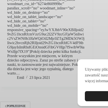
woodmart_css_id=”6274e860999bc”
parallax_scroll=”no” woodmart_inline=”no”
wd_hide_on_desktop=”no”
wd_hide_on_tablet_landscape=”no”
wd_hide_on_tablet=”no”
wd_hide_on_mobile=”no”
responsive_spacing=”eyJwYXJhbV90eXBlIjoid2
9vZG1hcnRfcmVzcG9uc2l2ZV9zcGFjaW5nIiwi
c2VsZWN0b3JfaWQiOiI2Mjc0ZTg2MDk5OWJj
Iiwic2hvcnRjb2RlIjoid29vZG1hcnRfdGV4dF9ib
G9jayIsImRhdGEiOnsidGFibGV0Ijp7fSwibW9ia
WxlIjp7fX19″]Pokój dziecka pełni kilka funkcji.
Przede wszystkim jest miejscem, w którym
dziecko odpoczywa. Zaraz po strefie zabawy i
nauki, to zastosowanie jest najważniejsze. Pokój
dla dziecka jest więc jego sypialnią, dlatego
Używamy pliki 
warto…
zawartość nasz
Emil
23 lipca 2021
więcej informac
POPRZEDNIE