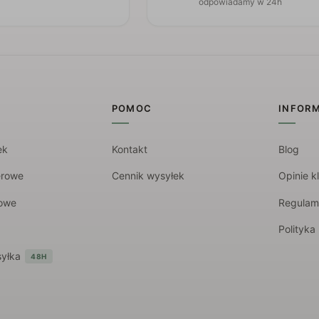
odpowiadamy w 24h
POMOC
INFOR
ek
Kontakt
Blog
erowe
Cennik wysyłek
Opinie k
rowe
Regulam
Polityka
yłka
48H