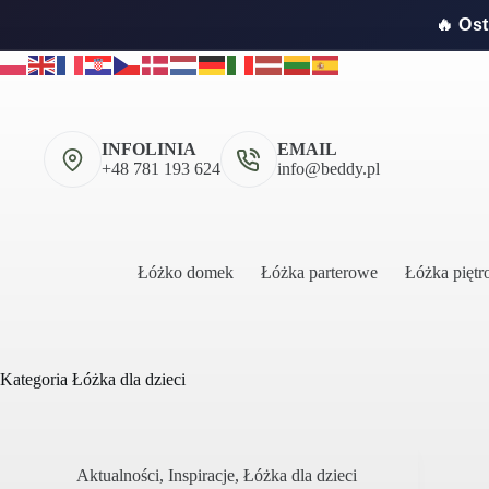
🔥 Os
Przejdź
do
treści
INFOLINIA
EMAIL
+48 781 193 624
info@beddy.pl
Łóżko domek
Łóżka parterowe
Łóżka pięt
Kategoria
Łóżka dla dzieci
Aktualności
,
Inspiracje
,
Łóżka dla dzieci