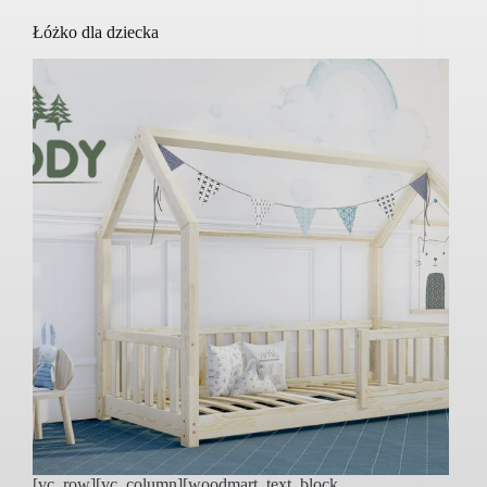
Łóżko dla dziecka
[vc_row][vc_column][woodmart_text_block