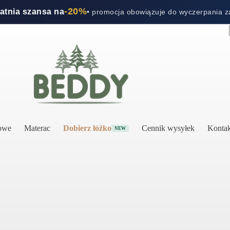
-20%
tatnia szansa na
• promocja obowiązuje do wyczerpania 
rowe
Materac
Dobierz łóżko
Cennik wysyłek
Kontak
NEW