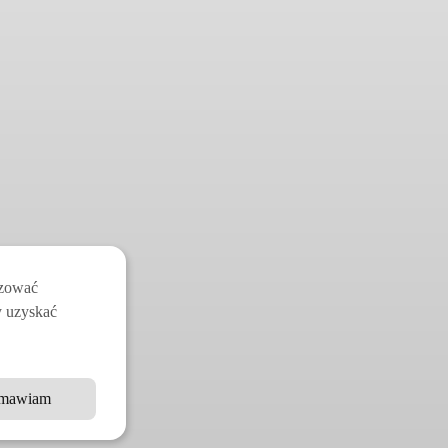
izować
y uzyskać
mawiam