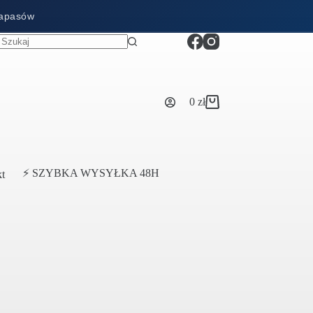
zapasów
0
zł
Koszyk
⚡ SZYBKA WYSYŁKA 48H
t