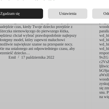
Zgadzam się
Ustawienia
Od
[vc_row][vc_column][vc_column_text
woodmart_inline=”no” text_larger=”no”]Gdy
[vc_r
nadejdzie czas, kiedy Twoje dziecko przejdzie z
woodm
łóżeczka niemowlęcego do pierwszego łóżka,
paral
będziesz chciał wybrać prawdopodobnie najlepszy
wd_hi
dostępny model, który zapewni maluchowi
wd_hi
możliwie największe szanse na przespanie nocy.
wd_hi
Nie ma ustalonego ani odpowiedniego czasu, aby
wd_hi
przenieść dziecko…
respo
Emil
17 października 2022
9vZG
c2Vs
ljIiw
bG9j
aWxlI
woodm
zyskuj
się zm
snu. P
na wi