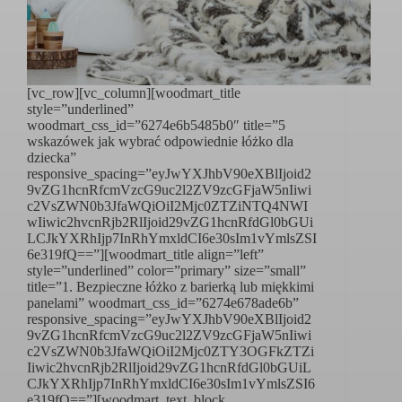
[vc_row][vc_column][woodmart_title
style=”underlined”
woodmart_css_id=”6274e6b5485b0″ title=”5
wskazówek jak wybrać odpowiednie łóżko dla
dziecka”
responsive_spacing=”eyJwYXJhbV90eXBlIjoid2
9vZG1hcnRfcmVzcG9uc2l2ZV9zcGFjaW5nIiwi
c2VsZWN0b3JfaWQiOiI2Mjc0ZTZiNTQ4NWI
wIiwic2hvcnRjb2RlIjoid29vZG1hcnRfdGl0bGUi
LCJkYXRhIjp7InRhYmxldCI6e30sIm1vYmlsZSI
6e319fQ==”][woodmart_title align=”left”
style=”underlined” color=”primary” size=”small”
title=”1. Bezpieczne łóżko z barierką lub miękkimi
panelami” woodmart_css_id=”6274e678ade6b”
responsive_spacing=”eyJwYXJhbV90eXBlIjoid2
9vZG1hcnRfcmVzcG9uc2l2ZV9zcGFjaW5nIiwi
c2VsZWN0b3JfaWQiOiI2Mjc0ZTY3OGFkZTZi
Iiwic2hvcnRjb2RlIjoid29vZG1hcnRfdGl0bGUiL
CJkYXRhIjp7InRhYmxldCI6e30sIm1vYmlsZSI6
e319fQ==”][woodmart_text_block