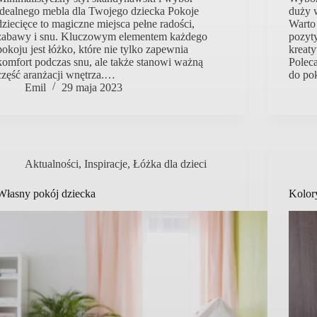
idealnego mebla dla Twojego dziecka Pokoje
duży w
dziecięce to magiczne miejsca pełne radości,
Warto 
zabawy i snu. Kluczowym elementem każdego
pozyt
pokoju jest łóżko, które nie tylko zapewnia
kreaty
komfort podczas snu, ale także stanowi ważną
Polec
część aranżacji wnętrza.…
do po
Emil
29 maja 2023
Aktualności
,
Inspiracje
,
Łóżka dla dzieci
Własny pokój dziecka
Kolor