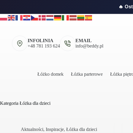
🔥 Os
Przejdź
do
treści
INFOLINIA
EMAIL
+48 781 193 624
info@beddy.pl
Łóżko domek
Łóżka parterowe
Łóżka pięt
Kategoria
Łóżka dla dzieci
Aktualności
,
Inspiracje
,
Łóżka dla dzieci