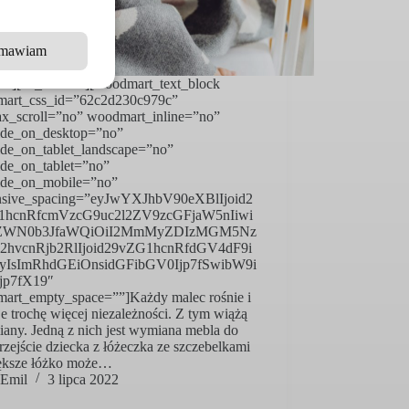
mawiam
ow][vc_column][woodmart_text_block
art_css_id=”62c2d230c979c”
lax_scroll=”no” woodmart_inline=”no”
de_on_desktop=”no”
de_on_tablet_landscape=”no”
de_on_tablet=”no”
de_on_mobile=”no”
nsive_spacing=”eyJwYXJhbV90eXBlIjoid2
1hcnRfcmVzcG9uc2l2ZV9zcGFjaW5nIiwi
ZWN0b3JfaWQiOiI2MmMyZDIzMGM5Nz
ic2hvcnRjb2RlIjoid29vZG1hcnRfdGV4dF9i
ayIsImRhdGEiOnsidGFibGV0Ijp7fSwibW9i
jp7fX19″
art_empty_space=””]Każdy malec rośnie i
e trochę więcej niezależności. Z tym wiążą
iany. Jedną z nich jest wymiana mebla do
rzejście dziecka z łóżeczka ze szczebelkami
ększe łóżko może…
Emil
3 lipca 2022