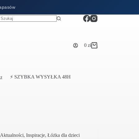
zapasów
0
zł
Koszyk
⚡ SZYBKA WYSYŁKA 48H
t
Aktualności
,
Inspiracje
,
Łóżka dla dzieci