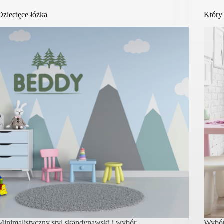
Dziecięce łóżka
Który
Minimalistyczny styl skandynawski i wybór
Wybór