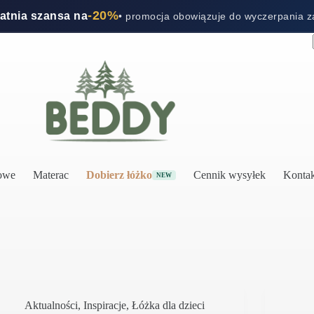
-20%
tatnia szansa na
• promocja obowiązuje do wyczerpania 
rowe
Materac
Dobierz łóżko
Cennik wysyłek
Kontak
NEW
Aktualności
,
Inspiracje
,
Łóżka dla dzieci