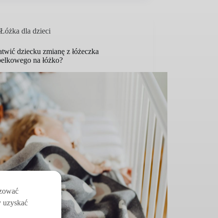
Łóżka dla dzieci
atwić dziecku zmianę z łóżeczka
belkowego na łóżko?
izować
y uzyskać