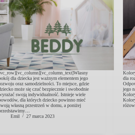
[vc_row][vc_column][vc_column_text]Własny
Kolor
pokój dla dziecka jest ważnym elementem jego
dla r
rozwoju oraz samodzielności. To miejsce, gdzie
Odpow
dziecko może się czuć bezpiecznie i swobodnie
jego n
wyrażać swoją indywidualność. Istnieje wiele
Kolory
powodów, dla których dziecko powinno mieć
Kolory
swoją własną przestrzeń w domu, a poniżej
różo
przedstawimy…
Emil
27 marca 2023